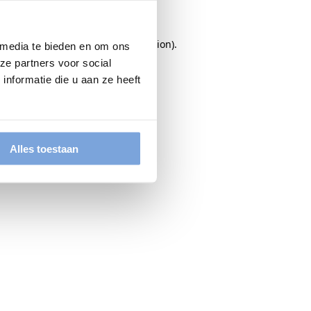
rowser console
for more information).
 media te bieden en om ons
ze partners voor social
nformatie die u aan ze heeft
Alles toestaan