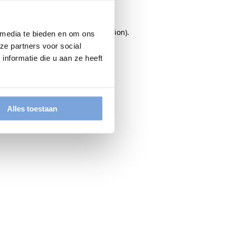
rowser console
for more information).
 media te bieden en om ons
ze partners voor social
nformatie die u aan ze heeft
Alles toestaan